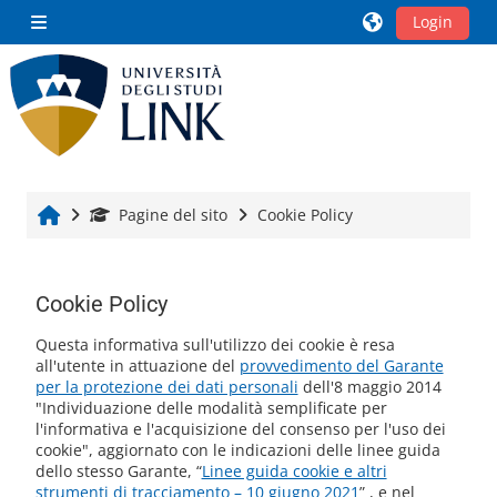
Vai al contenuto principale
Login
Pannello laterale
Home
Pagine del sito
Cookie Policy
Cookie Policy
Aggregazione dei criteri
Questa informativa sull'utilizzo dei cookie è resa
all'utente in attuazione del
provvedimento del Garante
per la protezione dei dati personali
dell'8 maggio 2014
"Individuazione delle modalità semplificate per
l'informativa e l'acquisizione del consenso per l'uso dei
cookie", aggiornato con le indicazioni delle linee guida
dello stesso Garante, “
Linee guida cookie e altri
strumenti di tracciamento – 10 giugno 2021
” , e nel