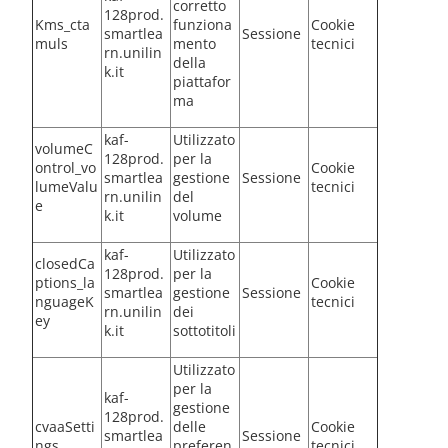
corretto
128prod.
Kms_cta
funziona
Cookie
smartlea
Sessione
muls
mento
tecnici
rn.unilin
della
k.it
piattafor
ma
kaf-
Utilizzato
volumeC
128prod.
per la
ontrol_vo
Cookie
smartlea
gestione
Sessione
lumeValu
tecnici
rn.unilin
del
e
k.it
volume
kaf-
Utilizzato
closedCa
128prod.
per la
ptions_la
Cookie
smartlea
gestione
Sessione
nguageK
tecnici
rn.unilin
dei
ey
k.it
sottotitoli
Utilizzato
per la
kaf-
gestione
128prod.
cvaaSetti
delle
Cookie
smartlea
Sessione
ngs
preferen
tecnici