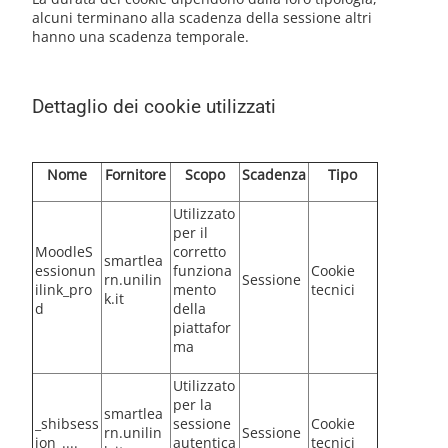
alcuni terminano alla scadenza della sessione altri
hanno una scadenza temporale.
Dettaglio dei cookie utilizzati
Nome
Fornitore
Scopo
Scadenza
Tipo
Utilizzato
per il
MoodleS
corretto
smartlea
essionun
funziona
Cookie
rn.unilin
Sessione
ilink_pro
mento
tecnici
k.it
d
della
piattafor
ma
Utilizzato
per la
smartlea
_shibsess
sessione
Cookie
rn.unilin
Sessione
ion_....
autentica
tecnici