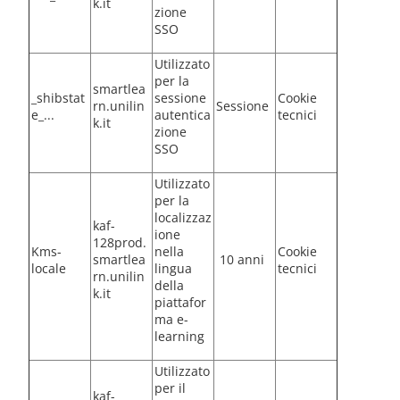
k.it
zione
SSO
Utilizzato
per la
smartlea
_shibstat
sessione
Cookie
rn.unilin
Sessione
e_...
autentica
tecnici
k.it
zione
SSO
Utilizzato
per la
localizzaz
kaf-
ione
128prod.
Kms-
nella
Cookie
smartlea
10 anni
locale
lingua
tecnici
rn.unilin
della
k.it
piattafor
ma e-
learning
Utilizzato
per il
kaf-